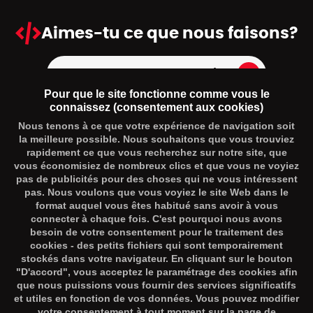
Aimes-tu
ce que nous faisons?
Regardez la section carrière
Pour que le site fonctionne comme vous le
ou contacte directement Jenda
connaissez (consentement aux cookies)
+420 739 973 151
Nous tenons à ce que votre expérience de navigation soit
hr@dmpagency.cz
la meilleure possible. Nous souhaitons que vous trouviez
rapidement ce que vous recherchez sur notre site, que
vous économisiez de nombreux clics et que vous ne voyiez
pas de publicités pour des choses qui ne vous intéressent
Vous pouvez être intéressé
pas. Nous voulons que vous voyiez le site Web dans le
format auquel vous êtes habitué sans avoir à vous
Contact
connecter à chaque fois. C'est pourquoi nous avons
besoin de votre consentement pour le traitement des
cookies - des petits fichiers qui sont temporairement
Suivez-nous
stockés dans votre navigateur. En cliquant sur le bouton
"D'accord", vous acceptez le paramétrage des cookies afin
que nous puissions vous fournir des services significatifs
et utiles en fonction de vos données. Vous pouvez modifier
votre consentement à tout moment sur la page de