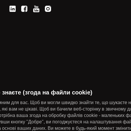
Посилання на компанійський LinkedIn
Посилання на корпоративний Facebook
Посилання на корпоративний Youtube
Посилання на інстаграм компанії
 знаєте (згода на файли cookie)
им для вас. Щоб ви могли швидко знайти те, що шукаєте н
, які вам не цікаві. Щоб ви бачили веб-сторінку в звичному дл
трібна ваша згода на обробку файлів cookie - маленьких фа
увши кнопку "Добре", ви погоджуєтеся на налаштування фай
а основі ваших даних. Ви можете в будь-який момент змінит