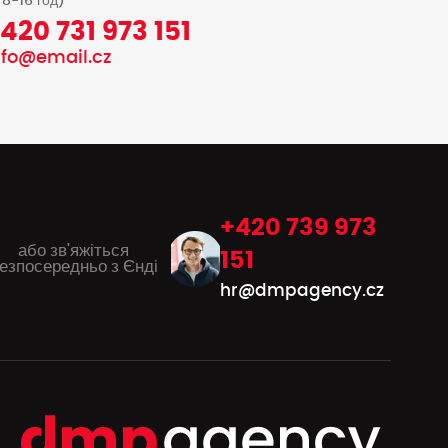
 8-16 год)
420 731 973 151
nfo@email.cz
+420 739 973
або зв'яжіться
151
езпосередньо з Єнді
hr@dmpagency.cz