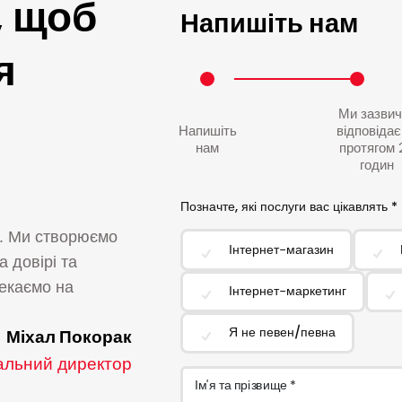
, щоб
Напишіть нам
я
Ми зазвич
Напишіть
відповіда
нам
протягом 
годин
Позначте, які послуги вас цікавлять *
и. Ми створюємо
Інтернет-магазин
а довірі та
Чекаємо на
Інтернет-маркетинг
Я не певен/певна
Міхал Покорак
альний директор
Ім'я та прізвище *