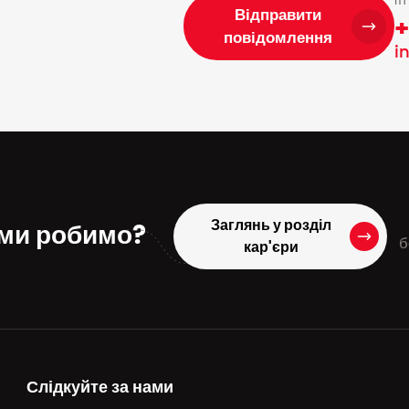
пт
Відправити
+
повідомлення
i
Заглянь у розділ
 ми робимо?
б
кар'єри
Слідкуйте за нами