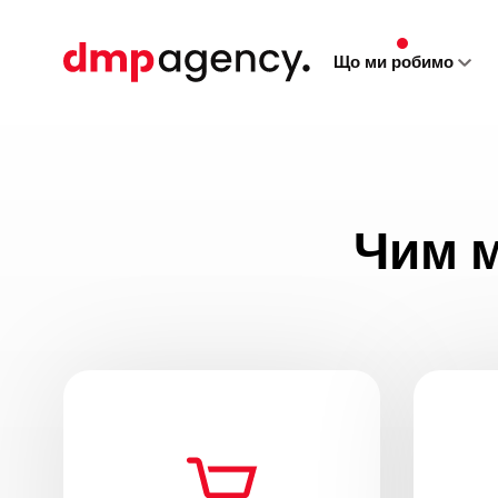
Що ми робимо
Чим 