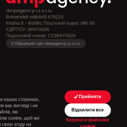
dmpagency.cz s.r.o.
Rohanské nábřeží 678/23
Praha 8 - Karlín, Поштовий індекс 186 00
ЄДРПОУ: 28973925
Податковий номер: CZ28973925
© Офіційний сайт dmpagency.cz s.r.o.
Прийняти
а наших сторінках,
я вас вигляді і не
Відхилити все
йлів, які
лів cookie, щоб ми
Керувати файлами
и свою згоду на
cookie