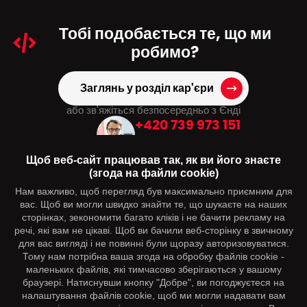
Тобі подобається
те, що ми
робимо?
Заглянь у розділ кар'єри
або зв'яжіться безпосередньо з Єнді
+420 739 973 151
hr@dmpagency.cz
Щоб веб-сайт працював так, як ви його знаєте
(згода на файли cookie)
Нам важливо, щоб перегляд був максимально приємним для
Вас може зацікавити
вас. Щоб ви могли швидко знайти те, що шукаєте на наших
сторінках, зекономити багато кліків і не бачити рекламу на
Контакти
речі, які вам не цікаві. Щоб ви бачили веб-сторінку в звичному
для вас вигляді і не повинні були щоразу авторизовуватися.
Тому нам потрібна ваша згода на обробку файлів cookie -
Слідкуйте за нами
маленьких файлів, які тимчасово зберігаються у вашому
браузері. Натиснувши кнопку "Добре", ви погоджуєтеся на
налаштування файлів cookie, щоб ми могли надавати вам