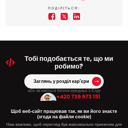
ПОДІЛІТЬСЯ:
Тобі подобається
те, що ми
робимо?
Заглянь у розділ кар'єри
або зв'яжіться безпосередньо з Єнді
+420 739 973 151
hr@dmpagency.cz
Щоб веб-сайт працював так, як ви його знаєте
(згода на файли cookie)
Нам важливо, щоб перегляд був максимально приємним для
Вас може зацікавити