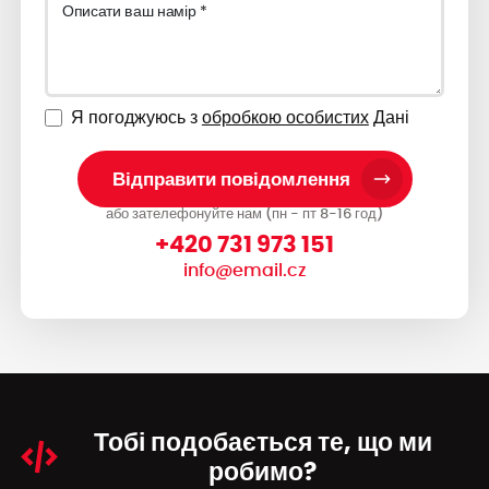
Описати ваш намір *
Я погоджуюсь з
обробкою особистих
Дані
Відправити повідомлення
або зателефонуйте нам (пн - пт 8-16 год)
+420 731 973 151
info@email.cz
Тобі подобається
те, що ми
робимо?