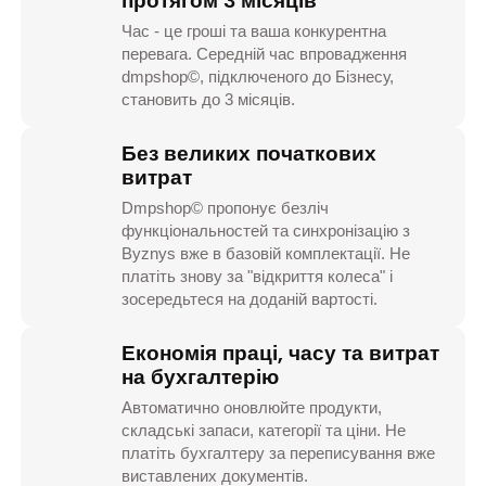
протягом 3 місяців
Час - це гроші та ваша конкурентна
перевага. Середній час впровадження
dmpshop©, підключеного до Бізнесу,
становить до 3 місяців.
Без великих початкових
витрат
Dmpshop© пропонує безліч
функціональностей та синхронізацію з
Byznys вже в базовій комплектації. Не
платіть знову за "відкриття колеса" і
зосередьтеся на доданій вартості.
Економія праці, часу та витрат
на бухгалтерію
Автоматично оновлюйте продукти,
складські запаси, категорії та ціни. Не
платіть бухгалтеру за переписування вже
виставлених документів.