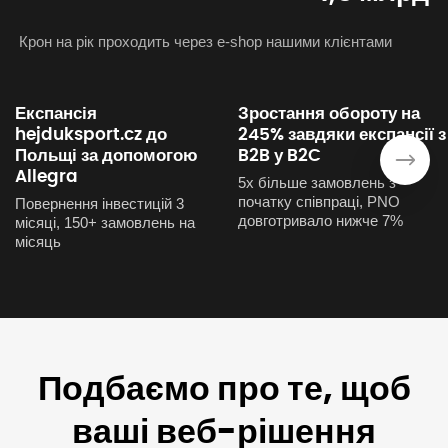
Крон на рік проходить через e-shop нашими клієнтами
Експансія
Зростання обороту на
hejduksport.cz до
245% завдяки експансії з
Польщі за допомогою
B2B у B2C
›
Allegra
5x більше замовлень з
початку співпраці, PNO
Повернення інвестицій 3
довготривало нижче 7%
місяці, 150+ замовлень на
місяць
Подбаємо про те, щоб
ваші веб-рішення