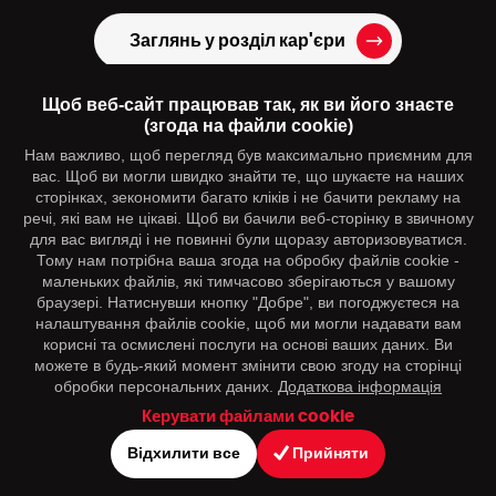
Заглянь у розділ кар'єри
або зв'яжіться безпосередньо з Єнді
+420 739 973 151
Щоб веб-сайт працював так, як ви його знаєте
(згода на файли cookie)
hr@dmpagency.cz
Нам важливо, щоб перегляд був максимально приємним для
вас. Щоб ви могли швидко знайти те, що шукаєте на наших
сторінках, зекономити багато кліків і не бачити рекламу на
Вас може зацікавити
речі, які вам не цікаві. Щоб ви бачили веб-сторінку в звичному
для вас вигляді і не повинні були щоразу авторизовуватися.
Тому нам потрібна ваша згода на обробку файлів cookie -
Контакти
маленьких файлів, які тимчасово зберігаються у вашому
браузері. Натиснувши кнопку "Добре", ви погоджуєтеся на
Слідкуйте за нами
налаштування файлів cookie, щоб ми могли надавати вам
корисні та осмислені послуги на основі ваших даних. Ви
можете в будь-який момент змінити свою згоду на сторінці
обробки персональних даних.
Додаткова інформація
Керувати файлами cookie
Відхилити все
Прийняти
© Офіційний сайт dmpagency.cz s.r.o.