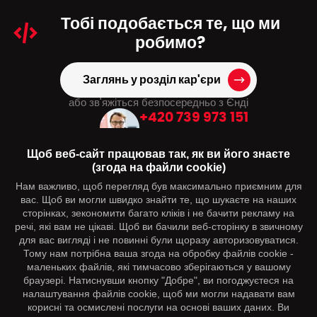
Тобі подобається
те, що ми
робимо?
Заглянь у розділ кар'єри
або зв'яжіться безпосередньо з Єнді
+420 739 973 151
hr@dmpagency.cz
Щоб веб-сайт працював так, як ви його знаєте
(згода на файли cookie)
Нам важливо, щоб перегляд був максимально приємним для
Вас може зацікавити
вас. Щоб ви могли швидко знайти те, що шукаєте на наших
сторінках, зекономити багато кліків і не бачити рекламу на
Контакти
речі, які вам не цікаві. Щоб ви бачили веб-сторінку в звичному
для вас вигляді і не повинні були щоразу авторизовуватися.
Тому нам потрібна ваша згода на обробку файлів cookie -
Слідкуйте за нами
маленьких файлів, які тимчасово зберігаються у вашому
браузері. Натиснувши кнопку "Добре", ви погоджуєтеся на
налаштування файлів cookie, щоб ми могли надавати вам
корисні та осмислені послуги на основі ваших даних. Ви